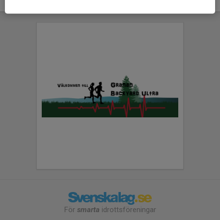
För
smarta
idrottsföreningar