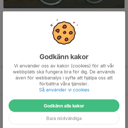
Här hamnar automatiskt de senaste nyheterna på hemsidan. För
att kunna börja administrera hemsidan loggar du in högst upp till
höger.
/Svenskalag.se
Godkänn kakor
Kommande aktiviteter
Vi använder oss av kakor (cookies) för att vår
webbplats ska fungera bra för dig. De används
även för webbanalys i syfte att hjälpa oss att
Inga aktiviteter inbokade
förbättra våra tjänster.
Så använder vi cookies
Hela kalendern
Godkänn alla kakor
Bara nödvändiga