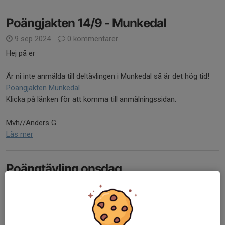
Poängjakten 14/9 - Munkedal
9 sep 2024
0 kommentarer
Hej på er
Är ni inte anmälda till deltävlingen i Munkedal så är det hög tid!
Poängjakten Munkedal
Klicka på länken för att komma till anmälningssidan.
Mvh//Anders G
Läs mer
Poängtävling onsdag
31 aug 2024
0 kommentarer
Hej
Den vanliga onsdagsträningen är ersatt av andra deltävlingen.
Detta är ett lopp enbart för Granan cyklister och är uppdelat i