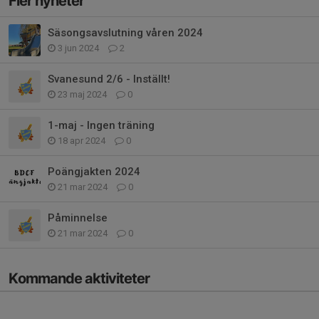
Fler nyheter
Säsongsavslutning våren 2024
3 jun 2024
2
Svanesund 2/6 - Inställt!
23 maj 2024
0
1-maj - Ingen träning
18 apr 2024
0
Poängjakten 2024
21 mar 2024
0
Påminnelse
21 mar 2024
0
Kommande aktiviteter