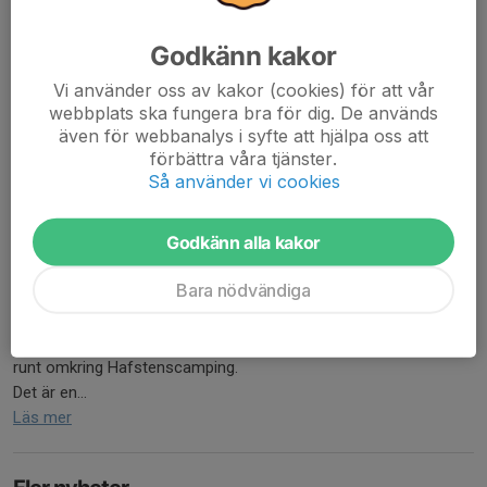
åldersgrupper.
Så pumpa däcken, putsa hjälmen och ladda batterierna för super
Godkänn kakor
kul cykling!!
Vi använder oss av kakor (cookies) för att vår
Läs mer
webbplats ska fungera bra för dig. De används
även för webbanalys i syfte att hjälpa oss att
förbättra våra tjänster.
Poängjakten hösten 2024 - deltävling
Så använder vi cookies
nr1
21 aug 2024
0 kommentarer
Godkänn alla kakor
Hej alla glada cyklister!
Bara nödvändiga
Nu är säsongen igång och därmed även Poängjakten.
Vi har 3 deltävlingar att se fram emot.
31/8 är det Bokenäs som bjuder upp till race. Tävlingen äger rum
runt omkring Hafstenscamping.
Det är en...
Läs mer