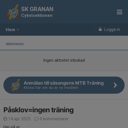
SK GRANAN
Cykelsektionen
Logga in
Hem
Aktiviteter
Ingen aktivitet inbokad
Anmälan till säsongens MTB Träning
Klicka här om du är ny medlem
Påsklov=ingen träning
14 apr 2025
0 kommentarer
Hej på er