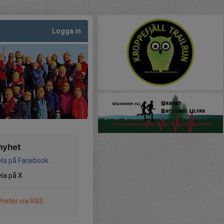
Logga in
nyhet
la på Facebook
la på X
heter via RSS