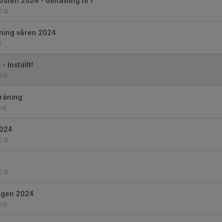
sten 2024 - deltävling nr1
0
ning våren 2024
2
 Inställt!
0
träning
0
2024
0
0
ngen 2024
0