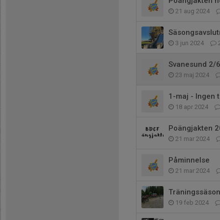
Poängjakten hö
21 aug 2024
Säsongsavslut
3 jun 2024
Svanesund 2/6 -
23 maj 2024
1-maj - Ingen 
18 apr 2024
Poängjakten 
21 mar 2024
Påminnelse
21 mar 2024
Träningssäso
19 feb 2024