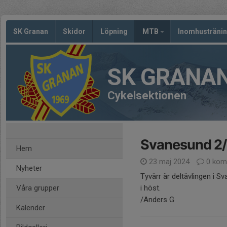
SK Granan
Skidor
Löpning
MTB
Inomhusträni
SK GRANA
Cykelsektionen
Svanesund 2/6 
Hem
23 maj 2024
0 kom
Nyheter
Tyvärr är deltävlingen i S
Våra grupper
i höst.
/Anders G
Kalender