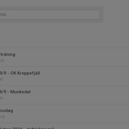
 träning
0
/9 - OK Kroppefjäll
0
4/9 - Munkedal
0
onsdag
0