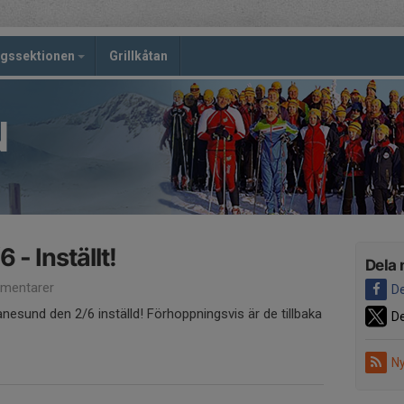
ngssektionen
Grillkåtan
N
- Inställt!
Dela 
mentarer
De
vanesund den 2/6 inställd! Förhoppningsvis är de tillbaka
De
Ny