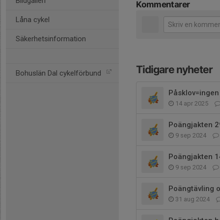
Bildgalleri
Kommentarer
Låna cykel
Säkerhetsinformation
Tidigare nyheter
Bohuslän Dal cykelförbund
Påsklov=ingen
14 apr 2025
Poängjakten 29
9 sep 2024
Poängjakten 1
9 sep 2024
Poängtävling 
31 aug 2024