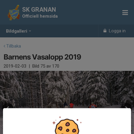
SK GRANAN
Officiell hemsida
Logga in
Bildgalleri
Tillbaka
Barnens Vasalopp 2019
2019-02-03
|
Bild
75
av 170