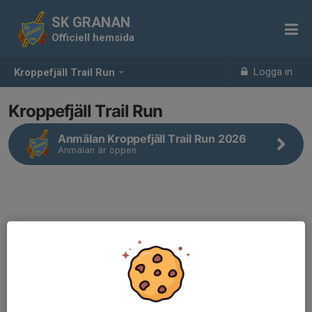
SK GRANAN
Officiell hemsida
Logga in
Kroppefjäll Trail Run
Kroppefjäll Trail Run
Anmälan Kroppefjäll Trail Run 2026
Anmälan är öppen