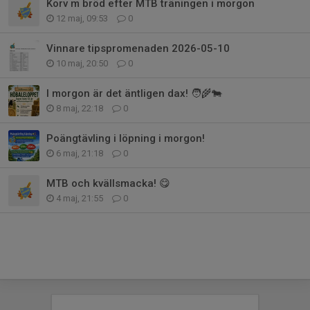
Korv m bröd efter MTB träningen i morgon
12 maj, 09:53
0
Vinnare tipspromenaden 2026-05-10
10 maj, 20:50
0
I morgon är det äntligen dax! 🧑‍🌾🐄
8 maj, 22:18
0
Poängtävling i löpning i morgon!
6 maj, 21:18
0
MTB och kvällsmacka! 😋
4 maj, 21:55
0