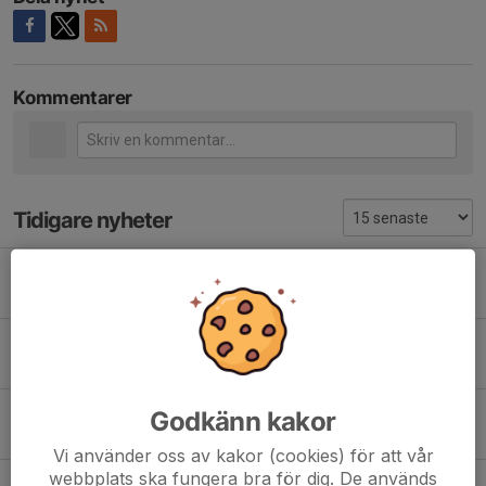
Kommentarer
Tidigare nyheter
Poängjakt MTB
24 jun, 18:07
0
Medhjälpare sökes 13/6
3 jun, 22:34
0
Säsongsavslutning MTB 🔥🍔
Godkänn kakor
3 jun, 10:50
0
Vi använder oss av kakor (cookies) för att vår
webbplats ska fungera bra för dig. De används
Vinnare tipspromenaden 2026-05-31