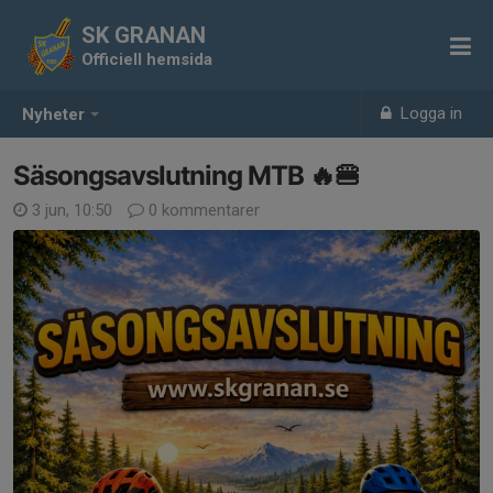
SK GRANAN
Officiell hemsida
Logga in
Nyheter
Säsongsavslutning MTB 🔥🍔
3 jun, 10:50
0 kommentarer