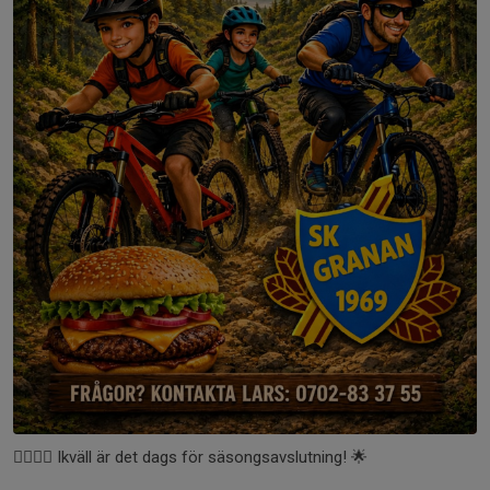
🚴‍♀️🚴‍♂️ Ikväll är det dags för säsongsavslutning! 🌟