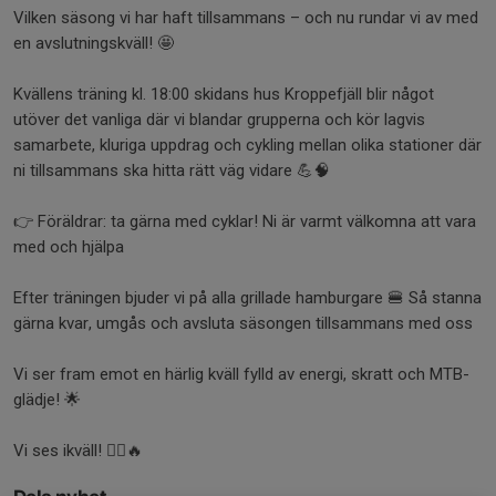
Vilken säsong vi har haft tillsammans – och nu rundar vi av med
en avslutningskväll! 🤩
Kvällens träning kl. 18:00 skidans hus Kroppefjäll blir något
utöver det vanliga där vi blandar grupperna och kör lagvis
samarbete, kluriga uppdrag och cykling mellan olika stationer där
ni tillsammans ska hitta rätt väg vidare 💪🧠
👉 Föräldrar: ta gärna med cyklar! Ni är varmt välkomna att vara
med och hjälpa
Efter träningen bjuder vi på alla grillade hamburgare 🍔 Så stanna
gärna kvar, umgås och avsluta säsongen tillsammans med oss
Vi ser fram emot en härlig kväll fylld av energi, skratt och MTB-
glädje! 🌟
Vi ses ikväll! 🚴‍♂️🔥