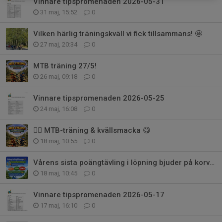
Vinnare tipspromenaden 2026-05-31
31 maj, 15:52
0
Vilken härlig träningskväll vi fick tillsammans! 🤩
27 maj, 20:34
0
MTB träning 27/5!
26 maj, 09:18
0
Vinnare tipspromenaden 2026-05-25
24 maj, 16:08
0
🚵‍♂️ MTB-träning & kvällsmacka 😋
18 maj, 10:55
0
Vårens sista poängtävling i löpning bjuder på korv m bröd!
18 maj, 10:45
0
Vinnare tipspromenaden 2026-05-17
17 maj, 16:10
0