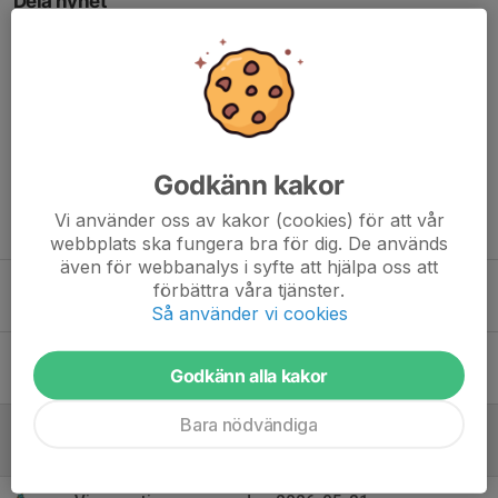
Dela nyhet
Kommentarer
Godkänn kakor
Vi använder oss av kakor (cookies) för att vår
Tidigare nyheter
webbplats ska fungera bra för dig. De används
även för webbanalys i syfte att hjälpa oss att
Poängjakt MTB
förbättra våra tjänster.
24 jun, 18:07
0
Så använder vi cookies
Medhjälpare sökes 13/6
Godkänn alla kakor
3 jun, 22:34
0
Bara nödvändiga
Säsongsavslutning MTB 🔥🍔
3 jun, 10:50
0