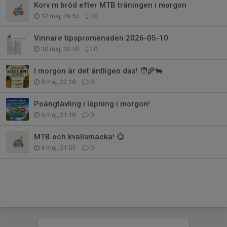
Korv m bröd efter MTB träningen i morgon
12 maj, 09:53
0
Vinnare tipspromenaden 2026-05-10
10 maj, 20:50
0
I morgon är det äntligen dax! 🧑‍🌾🐄
8 maj, 22:18
0
Poängtävling i löpning i morgon!
6 maj, 21:18
0
MTB och kvällsmacka! 😋
4 maj, 21:55
0