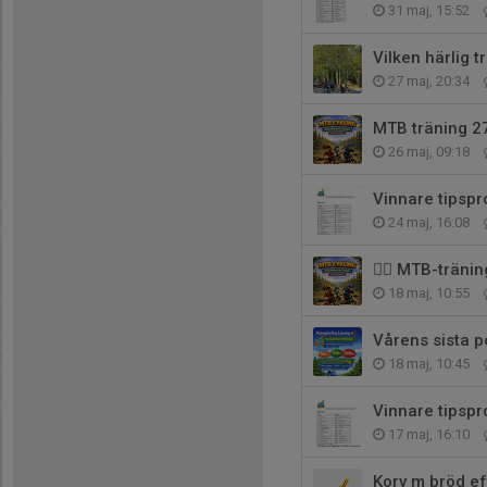
31 maj, 15:52
Vilken härlig t
27 maj, 20:34
MTB träning 2
26 maj, 09:18
Vinnare tipsp
24 maj, 16:08
🚵‍♂️ MTB-träni
18 maj, 10:55
Vårens sista p
18 maj, 10:45
Vinnare tipsp
17 maj, 16:10
Korv m bröd e