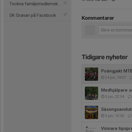
Teckna familjemedlemskap
SK Granan på Facebook
Kommentarer
Tidigare nyheter
Poängjakt MT
24 jun, 18:07
Medhjälpare s
3 jun, 22:34
Säsongsavslut
3 jun, 10:50
Vinnare tipsp