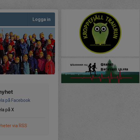
Logga in
nyhet
la på Facebook
la på X
heter via RSS