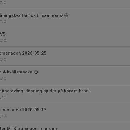
0
räningskväll vi fick tillsammans! 🤩
0
7/5!
0
romenaden 2026-05-25
0
ng & kvällsmacka 😋
0
oängtävling i löpning bjuder på korv m bröd!
0
romenaden 2026-05-17
0
fter MTB träningen i morgon