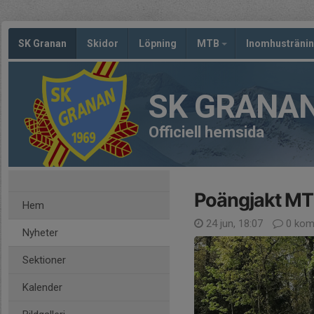
SK Granan
Skidor
Löpning
MTB
Inomhusträni
SK GRANA
Officiell hemsida
Poängjakt M
Hem
24 jun, 18:07
0 kom
Nyheter
Sektioner
Kalender