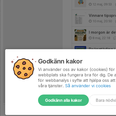
12 maj, 09:53
Vinnare tipsp
10 maj, 20:50
I morgon är det
8 maj, 22:18
Poängtävling i
6 maj, 21:18
Godkänn kakor
MTB och kväll
Vi använder oss av kakor (cookies) för 
4 maj, 21:55
webbplats ska fungera bra för dig. De
för webbanalys i syfte att hjälpa oss att
våra tjänster.
Så använder vi cookies
Godkänn alla kakor
Bara nödv
Tjäna pengar till föreningen