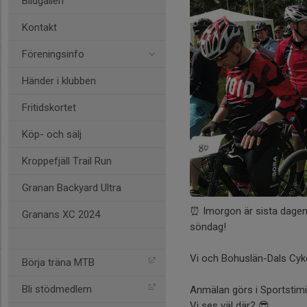
Bildgalleri
Kontakt
Föreningsinfo
Händer i klubben
Fritidskortet
Köp- och sälj
Kroppefjäll Trail Run
Granan Backyard Ultra
⏰ Imorgon är sista dagen a
Granans XC 2024
söndag!
Vi och Bohuslän-Dals Cyke
Börja träna MTB
Bli stödmedlem
Anmälan görs i Sportstimi
Vi ses väl där? 😎