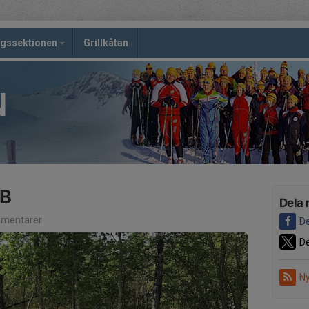
ngssektionen
Grillkåtan
N
TB
Dela 
mentarer
De
De
Ny