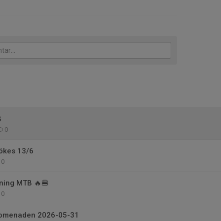
B
0
ökes 13/6
0
ning MTB 🔥🍔
0
romenaden 2026-05-31