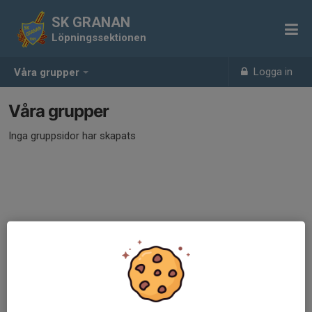
SK GRANAN
Löpningssektionen
Logga in
Våra grupper
Våra grupper
Inga gruppsidor har skapats