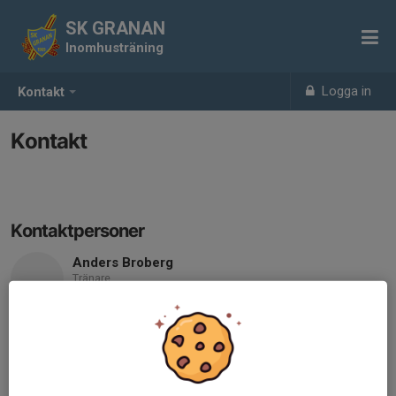
SK GRANAN
Inomhusträning
Logga in
Kontakt
Kontakt
Kontaktpersoner
Anders Broberg
Tränare
Mobil visas bara för inloggade
E-post visas bara för inloggade