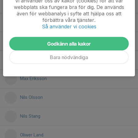
Vi använder oss av kakor (cookies) för att vår
Gustav Olsson
webbplats ska fungera bra för dig. De används
även för webbanalys i syfte att hjälpa oss att
förbättra våra tjänster.
Ludvig Frödin
Så använder vi cookies
Magnus Johansson
Godkänn alla kakor
Bara nödvändiga
Maria Gustafsson
Max Eriksson
Nils Olsson
Nils Stang
Oliwer Land