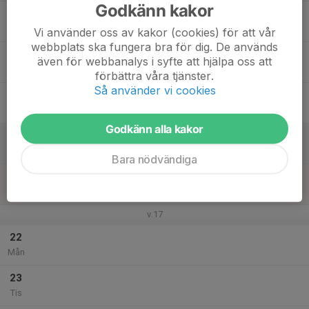
Godkänn kakor
17
18:00
MTB träningen Blå grupp
19:15
Ons
Skidans hus
Vi använder oss av kakor (cookies) för att vår
webbplats ska fungera bra för dig. De används
18
även för webbanalys i syfte att hjälpa oss att
Tor
förbättra våra tjänster.
Så använder vi cookies
19
Fre
Godkänn alla kakor
20
Lör
Bara nödvändiga
21
Sön
v.17
22
Mån
23
Tis