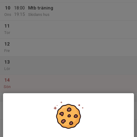
10
18:00
Mtb träning
19:15
Ons
Skidans hus
11
Tor
12
Fre
13
Lör
14
Sön
v.16
15
Mån
16
Tis