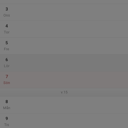
3
Ons
4
Tor
5
Fre
6
Lör
7
Sön
v.15
8
Mån
9
Tis