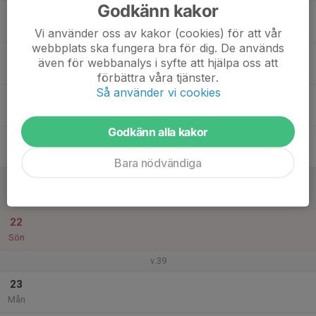
Godkänn kakor
17
Tis
Vi använder oss av kakor (cookies) för att vår
webbplats ska fungera bra för dig. De används
18
18:00
MTB Träningen BLÅ grupp
även för webbanalys i syfte att hjälpa oss att
19:15
Ons
OK Kroppefjäll Dals-Rostock
förbättra våra tjänster.
Så använder vi cookies
19
Tor
Godkänn alla kakor
20
Fre
Bara nödvändiga
21
Lör
22
Sön
v.39
23
Mån