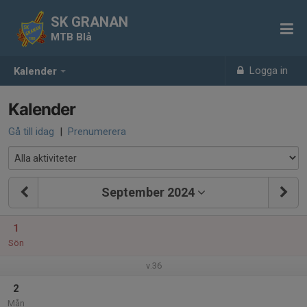
SK GRANAN
MTB Blå
Logga in
Kalender
Kalender
Gå till idag
|
Prenumerera
September 2024
1
Sön
v.36
2
Mån