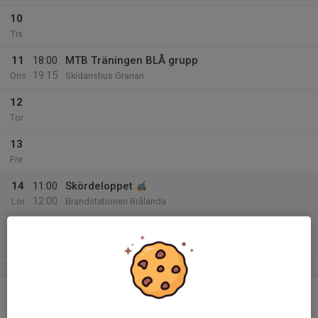
10
Tis
11
18:00
MTB Träningen BLÅ grupp
19:15
Ons
Skidanshus Granan
12
Tor
13
Fre
14
11:00
Skördeloppet
12:00
Lör
Brandstationen Brålanda
15
Sön
v.38
16
Mån