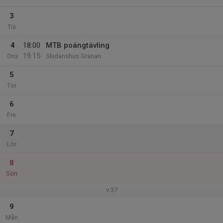
3
Tis
4
18:00
MTB poängtävling
19:15
Ons
Skidanshus Granan
5
Tor
6
Fre
7
Lör
8
Sön
v.37
9
Mån