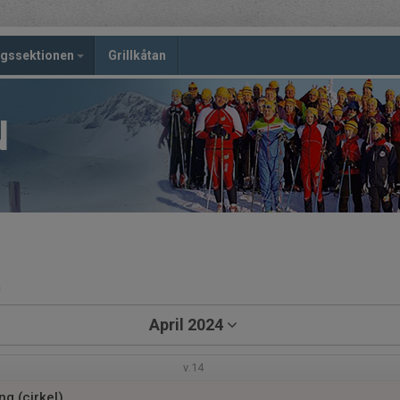
ngssektionen
Grillkåtan
N
a
April 2024
v.14
ng (cirkel)