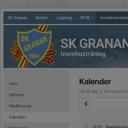
SK Granan
Skidor
Löpning
MTB
Inomhusträni
SK GRANA
Inomhusträning
Kalender
Hem
Gå till idag
|
Prenumerer
Nyheter
Medlemmar
Kalender
1
18:00
Styrketräni