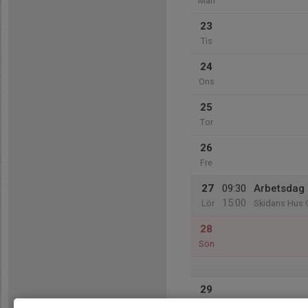
Mån
23
Tis
24
Ons
25
Tor
26
Fre
27
09:30
Arbetsdag
15:00
Lör
Skidans Hus 
28
Sön
29
Mån