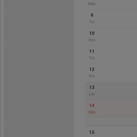
Mån
9
Tis
10
Ons
11
Tor
12
Fre
13
Lör
14
Sön
15