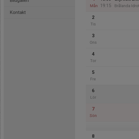
Bildgalleri
19:15
Mån
Brålanda Idrot
Kontakt
2
Tis
3
Ons
4
Tor
5
Fre
6
Lör
7
Sön
8