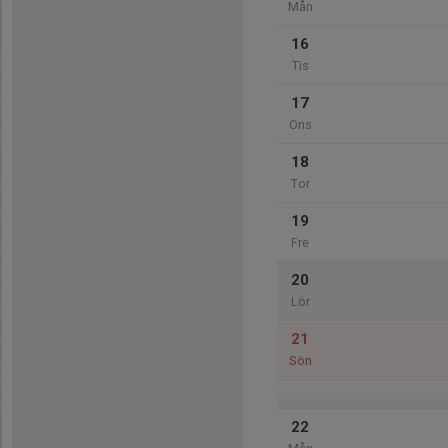
Mån
16
Tis
17
Ons
18
Tor
19
Fre
20
Lör
21
Sön
22